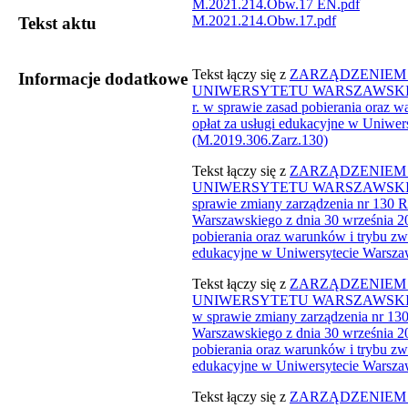
M.2021.214.Obw.17 EN.pdf
M.2021.214.Obw.17.pdf
Tekst aktu
​Tekst łączy się z
ZARZĄDZENIEM 
Informacje dodatkowe
UNIWERSYTETU WARSZAWSKIEGO 
r. w sprawie zasad pobierania oraz w
opłat za usługi edukacyjne w Uniwer
(M.2019.306.​​Zarz.​130)​
Tekst łączy się z
​​​ZARZĄDZENIE
UNIWERSYTETU WARSZAWSKIEGO 
sprawie zmiany zarządzenia nr 130 R
Warszawskiego z dnia 30 września 20
pobierania oraz warunków i trybu zwa
edukacyjne w Uniwersytecie Warszaw
Tekst łączy się z
ZARZĄDZENIEM 
UNIWERSYTETU WARSZAWSKIEGO z
w sprawie zmiany zarządzenia nr 13
Warszawskiego z dnia 30 września 20
pobierania oraz warunków i trybu zwa
edukacyjne w Uniwersytecie Warsza
​Tekst łączy się z
​ZARZĄDZENIEM