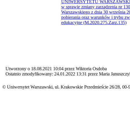
UNIWERSYTETU WARSZAWSKIEGO z
w sprawie zmiany zarządzenia nr 13
Warszawskiego z dnia 30 września 20
pobierania oraz warunków i trybu zwa
edukacyjne​​ (M.2020.275.Zarz.135)
Utworzony o 18.08.2021 10:04 przez Wiktoria Osdoba
Ostatnio zmodyfikowany: 24.01.2022 13:31 przez Maria Januszczy
© Uniwersytet Warszawski, ul. Krakowskie Przedmieście 26/28, 00