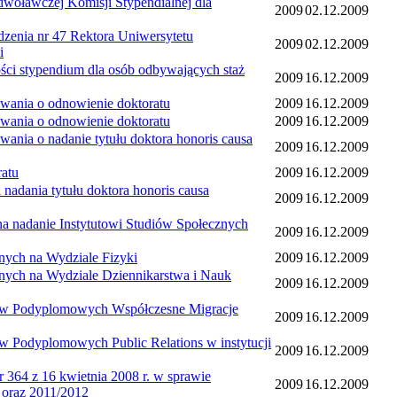
wczej Komisji Stypendialnej dla
2009
02.12.2009
a nr 47 Rektora Uniwersytetu
2009
02.12.2009
i
typendium dla osób odbywających staż
2009
16.12.2009
ia o odnowienie doktoratu
2009
16.12.2009
ia o odnowienie doktoratu
2009
16.12.2009
o nadanie tytułu doktora honoris causa
2009
16.12.2009
atu
2009
16.12.2009
nia tytułu doktora honoris causa
2009
16.12.2009
danie Instytutowi Studiów Społecznych
2009
16.12.2009
h na Wydziale Fizyki
2009
16.12.2009
 na Wydziale Dziennikarstwa i Nauk
2009
16.12.2009
Podyplomowych Współczesne Migracje
2009
16.12.2009
yplomowych Public Relations w instytucji
2009
16.12.2009
z 16 kwietnia 2008 r. w sprawie
2009
16.12.2009
1 oraz 2011/2012