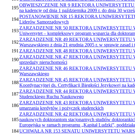
OBWIESZCZENIE NR 9 REKTORA UNIWERSYTETU WARSZAWS
195
na kadencję od dnia 1 października 2009 r. do dnia 30 wrześ
POSTANOWIENIE NR 15 REKTORA UNIWERSYTETU WARSZA
194
Liderów Samorządowych
ZARZĄDZENIE NR 50 REKTORA UNIWERSYTETU WARSZAWSK
193
Uniwersytet – kompleksowy program wsparcia dla doktoran
ZARZĄDZENIE NR 49 REKTORA UNIWERSYTETU WARSZAWSK
192
Warszawskiego z dnia 21 grudnia 2005 r. w sprawie zasad
191
ZARZĄDZENIE NR 48 REKTORA UNIWERSYTETU WARSZAWS
ZARZĄDZENIE NR 47 REKTORA UNIWERSYTETU WARSZAWSK
190
sprzedaży nieruchomości
ZARZĄDZENIE NR 46 REKTORA UNIWERSYTETU WARSZAWSKI
189
Warszawskiego
ZARZĄDZENIE NR 45 REKTORA UNIWERSYTETU WARSZAWSK
188
Koordynacyjnej ds. Certyfikacji Biegłości Językowej na ka
ZARZĄDZENIE NR 44 REKTORA UNIWERSYTETU WARSZAWSK
187
Studenckiego Ruchu Naukowego
ZARZĄDZENIE NR 43 REKTORA UNIWERSYTETU WARSZAWSKI
186
umarzania kredytów i pożyczek studenckich
ZARZĄDZENIE NR 42 REKTORA UNIWERSYTETU WARSZAWS
185
naukowych doktorantom stacjonarnych studiów doktoranki
Europejską w ramach programu „Kapitał Ludzki”, poddziała
184
UCHWAŁA NR 153 SENATU UNIWERSYTETU WARSZAWSKIEGO