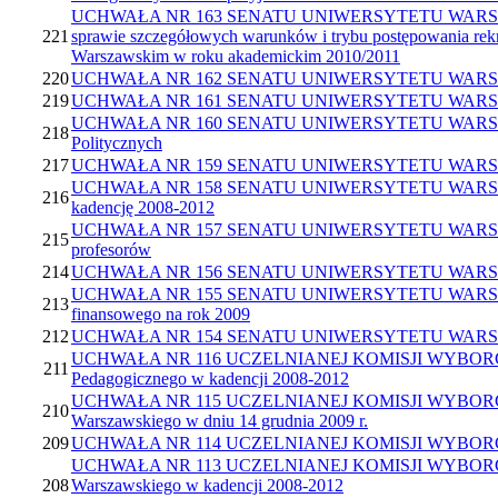
UCHWAŁA NR 163 SENATU UNIWERSYTETU WARSZAWSKIEGO 
221
sprawie szczegółowych warunków i trybu postępowania rekruta
Warszawskim w roku akademickim 2010/2011
220
UCHWAŁA NR 162 SENATU UNIWERSYTETU WARSZAWSKIEGO
219
UCHWAŁA NR 161 SENATU UNIWERSYTETU WARSZAWSKIEGO z
UCHWAŁA NR 160 SENATU UNIWERSYTETU WARSZAWSKIEGO 
218
Politycznych
217
UCHWAŁA NR 159 SENATU UNIWERSYTETU WARSZAWSKIEGO 
UCHWAŁA NR 158 SENATU UNIWERSYTETU WARSZAWSKIEGO z
216
kadencję 2008-2012
UCHWAŁA NR 157 SENATU UNIWERSYTETU WARSZAWSKIEGO 
215
profesorów
214
UCHWAŁA NR 156 SENATU UNIWERSYTETU WARSZAWSKIEGO 
UCHWAŁA NR 155 SENATU UNIWERSYTETU WARSZAWSKIEGO 
213
finansowego na rok 2009
212
UCHWAŁA NR 154 SENATU UNIWERSYTETU WARSZAWSKIEGO
UCHWAŁA NR 116 UCZELNIANEJ KOMISJI WYBORCZEJ z dnia
211
Pedagogicznego w kadencji 2008-2012
UCHWAŁA NR 115 UCZELNIANEJ KOMISJI WYBORCZEJ z dnia
210
Warszawskiego w dniu 14 grudnia 2009 r.
209
UCHWAŁA NR 114 UCZELNIANEJ KOMISJI WYBORCZEJ z dnia
UCHWAŁA NR 113 UCZELNIANEJ KOMISJI WYBORCZEJ z dnia
208
Warszawskiego w kadencji 2008-2012