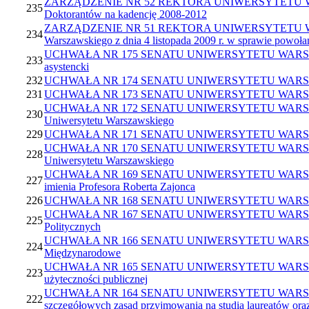
ZARZĄDZENIE NR 52 REKTORA UNIWERSYTETU WARSZAWSK
235
Doktorantów na kadencję 2008-2012
ZARZĄDZENIE NR 51 REKTORA UNIWERSYTETU WARSZAWSK
234
Warszawskiego z dnia 4 listopada 2009 r. w sprawie powoł
UCHWAŁA NR 175 SENATU UNIWERSYTETU WARSZAWSKIEGO 
233
asystencki
232
UCHWAŁA NR 174 SENATU UNIWERSYTETU WARSZAWSKIEGO
231
UCHWAŁA NR 173 SENATU UNIWERSYTETU WARSZAWSKIEGO
UCHWAŁA NR 172 SENATU UNIWERSYTETU WARSZAWSKIEGO z
230
Uniwersytetu Warszawskiego
229
UCHWAŁA NR 171 SENATU UNIWERSYTETU WARSZAWSKIEG
UCHWAŁA NR 170 SENATU UNIWERSYTETU WARSZAWSKIEGO z 
228
Uniwersytetu Warszawskiego
UCHWAŁA NR 169 SENATU UNIWERSYTETU WARSZAWSKIEGO 
227
imienia Profesora Roberta Zajonca
226
UCHWAŁA NR 168 SENATU UNIWERSYTETU WARSZAWSKIEGO
UCHWAŁA NR 167 SENATU UNIWERSYTETU WARSZAWSKIEGO 
225
Politycznych
UCHWAŁA NR 166 SENATU UNIWERSYTETU WARSZAWSKIEGO
224
Międzynarodowe
UCHWAŁA NR 165 SENATU UNIWERSYTETU WARSZAWSKIEGO 
223
użyteczności publicznej
UCHWAŁA NR 164 SENATU UNIWERSYTETU WARSZAWSKIEGO 
222
szczegółowych zasad przyjmowania na studia laureatów oraz 