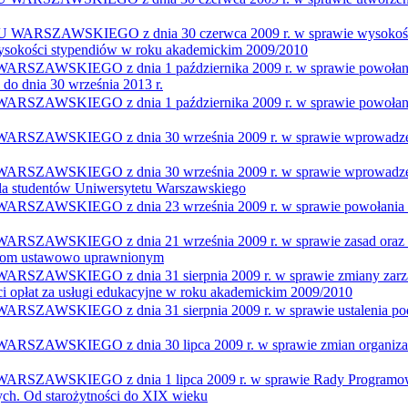
SKIEGO z dnia 30 czerwca 2009 r. w sprawie wysokości doc
 wysokości stypendiów w roku akademickim 2009/2010
KIEGO z dnia 1 października 2009 r. w sprawie powołania 
 do dnia 30 września 2013 r.
EGO z dnia 1 października 2009 r. w sprawie powołania Rad
KIEGO z dnia 30 września 2009 r. w sprawie wprowadzenia 
IEGO z dnia 30 września 2009 r. w sprawie wprowadzenia R
dla studentów Uniwersytetu Warszawskiego
IEGO z dnia 23 września 2009 r. w sprawie powołania Rady
GO z dnia 21 września 2009 r. w sprawie zasad oraz trybu i
iotom ustawowo uprawnionym
IEGO z dnia 31 sierpnia 2009 r. w sprawie zmiany zarządzen
i opłat za usługi edukacyjne w roku akademickim 2009/2010
EGO z dnia 31 sierpnia 2009 r. w sprawie ustalenia podsta
GO z dnia 30 lipca 2009 r. w sprawie zmian organizacyjnych
IEGO z dnia 1 lipca 2009 r. w sprawie Rady Programowej I
ych. Od starożytności do XIX wieku