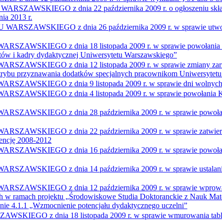
KIEGO z dnia 22 października 2009 r. o ogłoszeniu składu
nia 2013 r.
WSKIEGO z dnia 26 października 2009 r. w sprawie utworz
IEGO z dnia 18 listopada 2009 r. w sprawie powołania Kom
tów i kadry dydaktycznej Uniwersytetu Warszawskiego”
IEGO z dnia 12 listopada 2009 r. w sprawie zmiany zarządze
 i trybu przyznawania dodatków specjalnych pracownikom Uniwersytet
KIEGO z dnia 9 listopada 2009 r. w sprawie dni wolnych o
IEGO z dnia 4 listopada 2009 r. w sprawie powołania Komis
EGO z dnia 28 października 2009 r. w sprawie powołania Ko
IEGO z dnia 22 października 2009 r. w sprawie zatwierdze
dencję 2008-2012
IEGO z dnia 16 października 2009 r. w sprawie powołania c
EGO z dnia 14 października 2009 r. w sprawie ustalania gru
KIEGO z dnia 12 października 2009 r. w sprawie wprowadze
ch w ramach projektu „Środowiskowe Studia Doktoranckie z Nauk Ma
nie 4.1.1 „Wzmocnienie potencjału dydaktycznego uczelni”
 z dnia 18 listopada 2009 r. w sprawie wmurowania tablicy