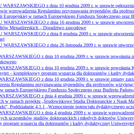
IEGO z dnia 10 grudnia 2009 r. w sprawie ogłoszenia tekstu
rawie wprowadzenia Regulaminu przyznawania stypendiów dla profeso
i Europejskiej w ramach Europejskiego Funduszu Społecznego oraz 
WSKIEGO z dnia 16 grudnia 2009 r. w sprawie utworzenia 
tudiów Menadżerskich – Doradztwo zawodowe
AWSKIEGO z dnia 8 grudnia 2009 r. w sprawie utworzenia 
nej
WSKIEGO z dnia 26 listopada 2009 r. w sprawie utworzeni
IEGO z dnia 10 grudnia 2009 r. w sprawie powołania przy 
aukowego
EGO z dnia 10 grudnia 2009 r. w sprawie powołania Komisji
ytet – kompleksowy program wsparcia dla doktorantów i kadry dyda
IEGO z dnia 10 grudnia 2009 r. w sprawie zmiany zarządzen
zenia Regulaminu przyznawania stypendiów dla profesorów wizytując
 w ramach Europejskiego Funduszu Społecznego oraz Budżetu Państw
KIEGO z dnia 4 grudnia 2009 r. w sprawie wprowadzenia Re
ich w ramach projektu „Środowiskowe Studia Doktoranckie z Nauk M
i”, Poddziałanie 4.1.1 „Wzmocnienie potencjału dydaktycznego ucze
KIEGO z dnia 4 grudnia 2009 r. w sprawie wprowadzenia Re
ych uczestników studiów doktoranckich i młodych doktorów Uniwers
 program wsparcia dla doktorantów i kadry dydaktycznej Uniwersyt