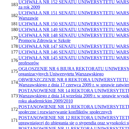
UCHWAŁA NR 152 SENATU UNIWERSYTETU WARSZAWSKIEGO 
183
za rok 2009
UCHWAŁA NR 151 SENATU UNIWERSYTETU WARSZAWSKIEGO 
182
Warszawie
181
UCHWAŁA NR 150 SENATU UNIWERSYTETU WARSZAWSKIEGO
180
UCHWAŁA NR 149 SENATU UNIWERSYTETU WARSZAWSKIEG
UCHWAŁA NR 148 SENATU UNIWERSYTETU WARSZAWSKIEGO
179
Promocja Zdrowia w Szkole
178
UCHWAŁA NR 147 SENATU UNIWERSYTETU WARSZAWSKIEGO 
177
UCHWAŁA NR 146 SENATU UNIWERSYTETU WARSZAWSKIEGO z
UCHWAŁA NR 145 SENATU UNIWERSYTETU WARSZAWSKIEGO 
176
profesorów
OGŁOSZENIE NR 6 BIURA REKTORATU UNIWERSYTETU WA
175
organizacyjnych Uniwersytetu Warszawskiego
OBWIESZCZENIE NR 8 REKTORA UNIWERSYTETU WARSZAWS
174
Warszawskiego z dnia 17 czerwca 2009 r. w sprawie zatwie
POSTANOWIENIE NR 14 REKTORA UNIWERSYTETU WARSZAW
173
Warszawskiego z dnia 14 września 2009 r. w sprawie wysoko
roku akademickim 2009/2010
POSTANOWIENIE NR 13 REKTORA UNIWERSYTETU WARSZA
172
społeczne i rozwiązywanie konfliktów społecznych
POSTANOWIENIE NR 12 REKTORA UNIWERSYTETU WARSZAW
171
uprawniającej do ubiegania się o stypendia oraz wysokośc
POSTANOWIENIE NR 11 REKTORA UNIWERSYTETU WARSZAW