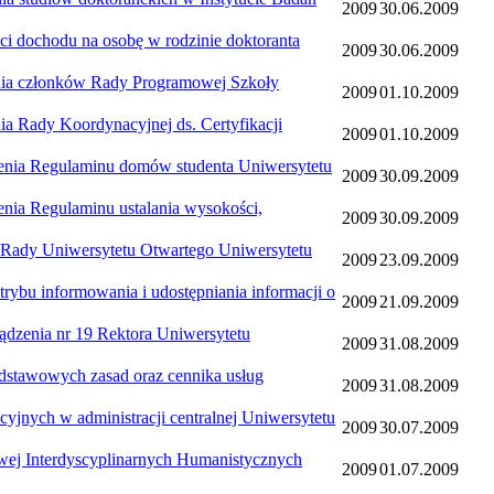
2009
30.06.2009
hodu na osobę w rodzinie doktoranta
2009
30.06.2009
członków Rady Programowej Szkoły
2009
01.10.2009
y Koordynacyjnej ds. Certyfikacji
2009
01.10.2009
Regulaminu domów studenta Uniwersytetu
2009
30.09.2009
egulaminu ustalania wysokości,
2009
30.09.2009
 Uniwersytetu Otwartego Uniwersytetu
2009
23.09.2009
nformowania i udostępniania informacji o
2009
21.09.2009
ia nr 19 Rektora Uniwersytetu
2009
31.08.2009
wowych zasad oraz cennika usług
2009
31.08.2009
 w administracji centralnej Uniwersytetu
2009
30.07.2009
nterdyscyplinarnych Humanistycznych
2009
01.07.2009