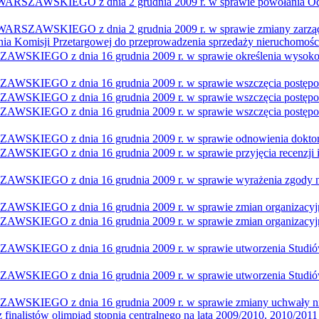
IEGO z dnia 2 grudnia 2009 r. w sprawie powołania Odwoła
IEGO z dnia 2 grudnia 2009 r. w sprawie zmiany zarządzeni
ania Komisji Przetargowej do przeprowadzenia sprzedaży nieruchomośc
z dnia 16 grudnia 2009 r. w sprawie określenia wysokości s
 z dnia 16 grudnia 2009 r. w sprawie wszczęcia postępowan
 z dnia 16 grudnia 2009 r. w sprawie wszczęcia postępowan
 dnia 16 grudnia 2009 r. w sprawie wszczęcia postępowania 
O z dnia 16 grudnia 2009 r. w sprawie odnowienia doktor
dnia 16 grudnia 2009 r. w sprawie przyjęcia recenzji i nada
z dnia 16 grudnia 2009 r. w sprawie wyrażenia zgody na na
 z dnia 16 grudnia 2009 r. w sprawie zmian organizacyjnyc
z dnia 16 grudnia 2009 r. w sprawie zmian organizacyjnych
 z dnia 16 grudnia 2009 r. w sprawie utworzenia Studiów 
z dnia 16 grudnia 2009 r. w sprawie utworzenia Studiów Pod
z dnia 16 grudnia 2009 r. w sprawie zmiany uchwały nr 364 
finalistów olimpiad stopnia centralnego na lata 2009/2010, 2010/201