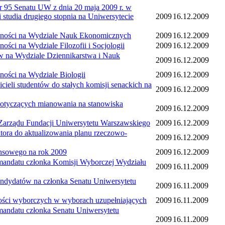
Senatu UW z dnia 20 maja 2009 r. w
 studia drugiego stopnia na Uniwersytecie
2009
16.12.2009
ści na Wydziale Nauk Ekonomicznych
2009
16.12.2009
a Wydziale Filozofii i Socjologii
2009
16.12.2009
 Wydziale Dziennikarstwa i Nauk
2009
16.12.2009
i na Wydziale Biologii
2009
16.12.2009
tudentów do stałych komisji senackich na
2009
16.12.2009
czących mianowania na stanowiska
2009
16.12.2009
ądu Fundacji Uniwersytetu Warszawskiego
2009
16.12.2009
do aktualizowania planu rzeczowo-
2009
16.12.2009
owego na rok 2009
2009
16.12.2009
datu członka Komisji Wyborczej Wydziału
2009
16.11.2009
ydatów na członka Senatu Uniwersytetu
2009
16.11.2009
ci wyborczych w wyborach uzupełniających
2009
16.11.2009
datu członka Senatu Uniwersytetu
2009
16.11.2009