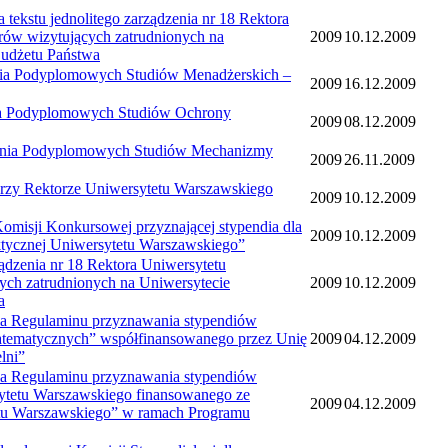
 jednolitego zarządzenia nr 18 Rektora
rów wizytujących zatrudnionych na
2009
10.12.2009
Budżetu Państwa
Podyplomowych Studiów Menadżerskich –
2009
16.12.2009
Podyplomowych Studiów Ochrony
2009
08.12.2009
a Podyplomowych Studiów Mechanizmy
2009
26.11.2009
Rektorze Uniwersytetu Warszawskiego
2009
10.12.2009
 Konkursowej przyznającej stypendia dla
2009
10.12.2009
ktycznej Uniwersytetu Warszawskiego”
ia nr 18 Rektora Uniwersytetu
ych zatrudnionych na Uniwersytecie
2009
10.12.2009
a
gulaminu przyznawania stypendiów
atematycznych” współfinansowanego przez Unię
2009
04.12.2009
lni”
gulaminu przyznawania stypendiów
ytetu Warszawskiego finansowanego ze
2009
04.12.2009
etu Warszawskiego” w ramach Programu