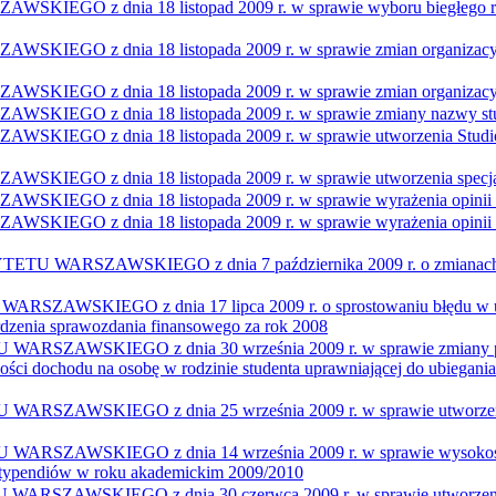
z dnia 18 listopad 2009 r. w sprawie wyboru biegłego rewid
z dnia 18 listopada 2009 r. w sprawie zmian organizacyjnyc
 z dnia 18 listopada 2009 r. w sprawie zmian organizacyjn
O z dnia 18 listopada 2009 r. w sprawie zmiany nazwy st
 z dnia 18 listopada 2009 r. w sprawie utworzenia Studiów
z dnia 18 listopada 2009 r. w sprawie utworzenia specjaln
 dnia 18 listopada 2009 r. w sprawie wyrażenia opinii dotycz
z dnia 18 listopada 2009 r. w sprawie wyrażenia opinii dot
RSZAWSKIEGO z dnia 7 października 2009 r. o zmianach org
KIEGO z dnia 17 lipca 2009 r. o sprostowaniu błędu w uchw
rdzenia sprawozdania finansowego za rok 2008
SKIEGO z dnia 30 września 2009 r. w sprawie zmiany postan
ści dochodu na osobę w rodzinie studenta uprawniającej do ubiegania
WSKIEGO z dnia 25 września 2009 r. w sprawie utworzenia 
SKIEGO z dnia 14 września 2009 r. w sprawie wysokości doc
i stypendiów w roku akademickim 2009/2010
SKIEGO z dnia 30 czerwca 2009 r. w sprawie utworzenia stu