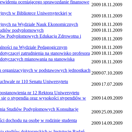
enta oceniającego sprawozdanie finansowe
2009
18.11.2009
h w Bibliotece Uniwersyteckiej w
2009
18.11.2009
ych na Wydziale Nauk Ekonomicznych
2009
18.11.2009
udiów podyplomowych
2009
18.11.2009
 Podyplomowych Edukacja Zdrowotna i
2009
18.11.2009
ości na Wydziale Pedagogicznym
2009
18.11.2009
ącej zatrudnienia na stanowisko profesora
2009
18.11.2009
yczących mianowania na stanowiska
2009
18.11.2009
anizacyjnych w podstawowych jednostkach
2009
07.10.2009
ale nr 110 Senatu Uniwersytetu
2009
17.07.2009
owienia nr 12 Rektora Uniwersytetu
 się o stypendia oraz wysokości stypendiów w
2009
14.09.2009
Studiów Podyplomowych Konsultacje
2009
25.09.2009
hodu na osobę w rodzinie studenta
2009
14.09.2009
diów doktoranckich w Instytucie Badań