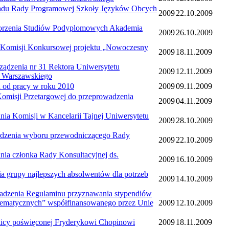
 Rady Programowej Szkoły Języków Obcych
2009
22.10.2009
enia Studiów Podyplomowych Akademia
2009
26.10.2009
isji Konkursowej projektu „Nowoczesny
2009
18.11.2009
nia nr 31 Rektora Uniwersytetu
2009
12.11.2009
u Warszawskiego
d pracy w roku 2010
2009
09.11.2009
ji Przetargowej do przeprowadzenia
2009
04.11.2009
misji w Kancelarii Tajnej Uniwersytetu
2009
28.10.2009
nia wyboru przewodniczącego Rady
2009
22.10.2009
złonka Rady Konsultacyjnej ds.
2009
16.10.2009
py najlepszych absolwentów dla potrzeb
2009
14.10.2009
nia Regulaminu przyznawania stypendiów
tematycznych” współfinansowanego przez Unię
2009
12.10.2009
 poświęconej Fryderykowi Chopinowi
2009
18.11.2009