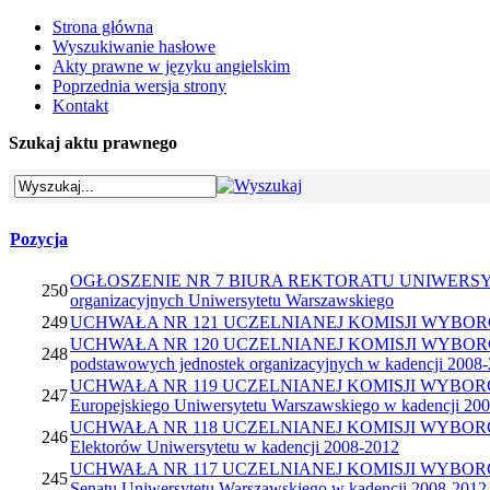
Strona główna
Wyszukiwanie hasłowe
Akty prawne w języku angielskim
Poprzednia wersja strony
Kontakt
Szukaj aktu prawnego
Pozycja
OGŁOSZENIE NR 7 BIURA REKTORATU UNIWERSYTETU WA
250
organizacyjnych Uniwersytetu Warszawskiego
249
UCHWAŁA NR 121 UCZELNIANEJ KOMISJI WYBORCZEJ z dni
UCHWAŁA NR 120 UCZELNIANEJ KOMISJI WYBORCZEJ z dni
248
podstawowych jednostek organizacyjnych w kadencji 2008
UCHWAŁA NR 119 UCZELNIANEJ KOMISJI WYBORCZEJ z dni
247
Europejskiego Uniwersytetu Warszawskiego w kadencji 20
UCHWAŁA NR 118 UCZELNIANEJ KOMISJI WYBORCZEJ z dni
246
Elektorów Uniwersytetu w kadencji 2008-2012
UCHWAŁA NR 117 UCZELNIANEJ KOMISJI WYBORCZEJ z dni
245
Senatu Uniwersytetu Warszawskiego w kadencji 2008-2012