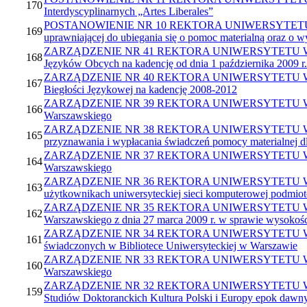
170
Interdyscyplinarnych „Artes Liberales”
POSTANOWIENIE NR 10 REKTORA UNIWERSYTETU WARSZAW
169
uprawniającej do ubiegania się o pomoc materialną oraz o
ZARZĄDZENIE NR 41 REKTORA UNIWERSYTETU WARSZAWS
168
Języków Obcych na kadencję od dnia 1 października 2009 r.
ZARZĄDZENIE NR 40 REKTORA UNIWERSYTETU WARSZAWSKI
167
Biegłości Językowej na kadencję 2008-2012
ZARZĄDZENIE NR 39 REKTORA UNIWERSYTETU WARSZAWS
166
Warszawskiego
ZARZĄDZENIE NR 38 REKTORA UNIWERSYTETU WARSZAWSK
165
przyznawania i wypłacania świadczeń pomocy materialnej 
ZARZĄDZENIE NR 37 REKTORA UNIWERSYTETU WARSZAWSK
164
Warszawskiego
ZARZĄDZENIE NR 36 REKTORA UNIWERSYTETU WARSZAWSKIE
163
użytkownikach uniwersyteckiej sieci komputerowej podm
ZARZĄDZENIE NR 35 REKTORA UNIWERSYTETU WARSZAWSK
162
Warszawskiego z dnia 27 marca 2009 r. w sprawie wysokośc
ZARZĄDZENIE NR 34 REKTORA UNIWERSYTETU WARSZAWSKI
161
świadczonych w Bibliotece Uniwersyteckiej w Warszawie
ZARZĄDZENIE NR 33 REKTORA UNIWERSYTETU WARSZAWSKIE
160
Warszawskiego
ZARZĄDZENIE NR 32 REKTORA UNIWERSYTETU WARSZAWSK
159
Studiów Doktoranckich Kultura Polski i Europy epok dawn