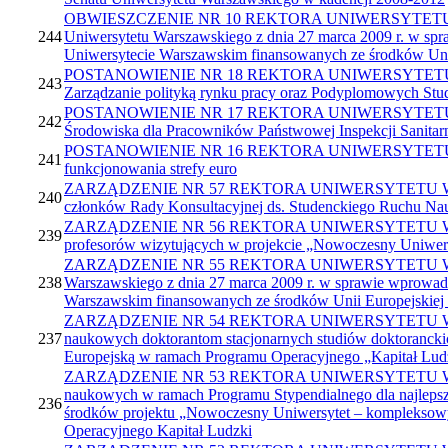
OBWIESZCZENIE NR 10 REKTORA UNIWERSYTETU WARSZAWSK
244
Uniwersytetu Warszawskiego z dnia 27 marca 2009 r. w sp
Uniwersytecie Warszawskim finansowanych ze środków Uni
POSTANOWIENIE NR 18 REKTORA UNIWERSYTETU WARSZA
243
Zarządzanie polityką rynku pracy oraz Podyplomowych S
POSTANOWIENIE NR 17 REKTORA UNIWERSYTETU WARSZ
242
Środowiska dla Pracowników Państwowej Inspekcji Sanitar
POSTANOWIENIE NR 16 REKTORA UNIWERSYTETU WARSZA
241
funkcjonowania strefy euro
ZARZĄDZENIE NR 57 REKTORA UNIWERSYTETU WARSZAWSK
240
członków Rady Konsultacyjnej ds. Studenckiego Ruchu N
ZARZĄDZENIE NR 56 REKTORA UNIWERSYTETU WARSZAWSKI
239
profesorów wizytujących w projekcie „Nowoczesny Uniwers
ZARZĄDZENIE NR 55 REKTORA UNIWERSYTETU WARSZAWSK
238
Warszawskiego z dnia 27 marca 2009 r. w sprawie wprowad
Warszawskim finansowanych ze środków Unii Europejskiej
ZARZĄDZENIE NR 54 REKTORA UNIWERSYTETU WARSZAWS
237
naukowych doktorantom stacjonarnych studiów doktoranck
Europejską w ramach Programu Operacyjnego „Kapitał Ludzk
ZARZĄDZENIE NR 53 REKTORA UNIWERSYTETU WARSZAWS
naukowych w ramach Programu Stypendialnego dla najlepsz
236
środków projektu „Nowoczesny Uniwersytet – kompleksowy
Operacyjnego Kapitał Ludzki