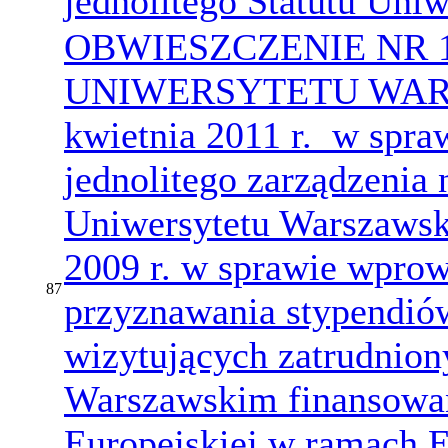
jednolitego Statutu Uni
OBWIESZCZENIE NR 
UNIWERSYTETU WARS
kwietnia 2011 r. w spraw
jednolitego zarządzenia 
Uniwersytetu Warszawsk
2009 r. w sprawie wpro
87
przyznawania stypendió
wizytujących zatrudnion
Warszawskim finansowa
Europejskiej w ramach 