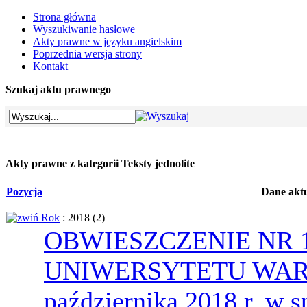
Strona główna
Wyszukiwanie hasłowe
Akty prawne w języku angielskim
Poprzednia wersja strony
Kontakt
Szukaj aktu prawnego
​Akty prawne​​​ z kategorii
Teksty jednolite
Pozycja
Dane akt
Rok
: 2018
‎(2)
OBWIESZCZENIE NR 
UNIWERSYTETU WARS
października 2018 r. w s