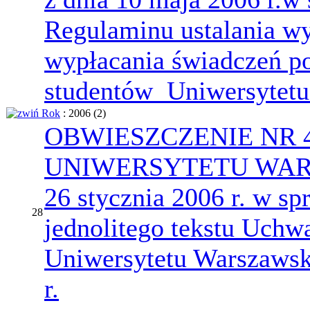
Regulaminu ustalania wy
wypłacania świadczeń po
studentów Uniwersytet
Rok
: 2006
‎(2)
OBWIESZCZENIE NR 
UNIWERSYTETU WARS
26 stycznia 2006 r. w sp
28
jednolitego tekstu Uchw
Uniwersytetu Warszawsk
r.