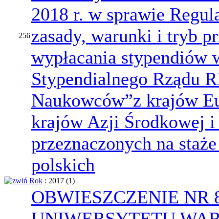
2018 r. w sprawie Regul
zasady, warunki i tryb p
256
wypłacania stypendiów 
Stypendialnego Rządu R
Naukowców”z krajów Eur
krajów Azji Środkowej i
przeznaczonych na staże
polskich
Rok
: 2017
‎(1)
OBWIESZCZENIE NR 
UNIWERSYTETU WARS