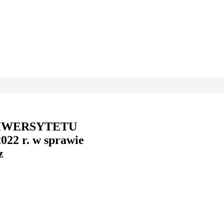
NIWERSYTETU
22 r. w sprawie
z