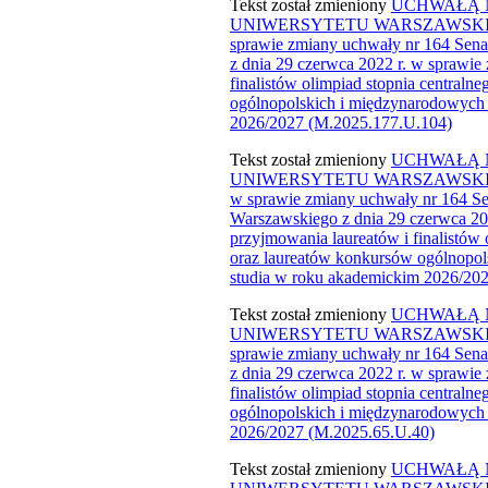
Tekst został zmieniony ​
UCHWAŁĄ N
UNIWERSYTETU WARSZAWSKIEGO 
sprawie zmiany uchwały nr 164 Sen
z dnia 29 czerwca 2022 r. w sprawie
finalistów olimpiad stopnia centraln
ogólnopolskich i międzynarodowych 
2026/2027​ (M.2025.177.U.104)​
Tekst został zmieniony
UCHWAŁĄ N
UNIWERSYTETU WARSZAWSKIEGO z
w sprawie zmiany uchwały nr 164 Se
Warszawskiego z dnia 29 czerwca 20
przyjmowania laureatów i finalistów 
oraz laureatów konkursów ogólnopol
studia w roku akademickim 2026/20
Tekst został zmieniony
UCHWAŁĄ N
UNIWERSYTETU WARSZAWSKIEGO 
sprawie zmiany uchwały nr 164 Sen
z dnia 29 czerwca 2022 r. w sprawie
finalistów olimpiad stopnia centraln
ogólnopolskich i międzynarodowych 
2026/2027 (M.2025.​65.U.40)
Tekst został zmieniony
UCHWAŁĄ N