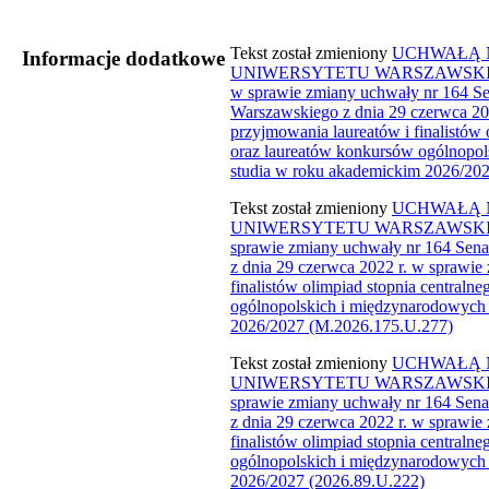
Tekst został zmieniony
UCHWAŁĄ N
Informacje dodatkowe
UNIWERSYTETU WARSZAWSKIEGO z
w sprawie zmiany uchwały nr 164 Se
Warszawskiego z dnia 29 czerwca 20
przyjmowania laureatów i finalistów 
oraz laureatów konkursów ogólnopol
studia w roku akademickim 2026/202
Tekst został zmieniony
UCHWAŁĄ N
UNIWERSYTETU WARSZAWSKIEGO 
sprawie zmiany uchwały nr 164 Sen
z dnia 29 czerwca 2022 r. w sprawie
finalistów olimpiad stopnia centraln
ogólnopolskich i międzynarodowych 
2026/2027 (M.2026.175.U.277)​
Tekst został zmieniony​
UCHWAŁĄ N
UNIWERSYTETU WARSZAWSKIEGO 
sprawie zmiany uchwały nr 164 Sen
z dnia 29 czerwca 2022 r. w sprawie
finalistów olimpiad stopnia centraln
ogólnopolskich i międzynarodowych 
2026/2027 (2026.89.U.222)​