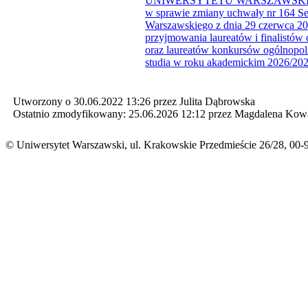
UNIWERSYTETU WARSZAWSKIEGO z
w sprawie zmiany uchwały nr 164 Se
Warszawskiego z dnia 29 czerwca 20
przyjmowania laureatów i finalistów 
oraz laureatów konkursów ogólnopol
studia w roku akademickim 2026/20
Utworzony o 30.06.2022 13:26 przez Julita Dąbrowska
Ostatnio zmodyfikowany: 25.06.2026 12:12 przez Magdalena Kow
© Uniwersytet Warszawski, ul. Krakowskie Przedmieście 26/28, 00