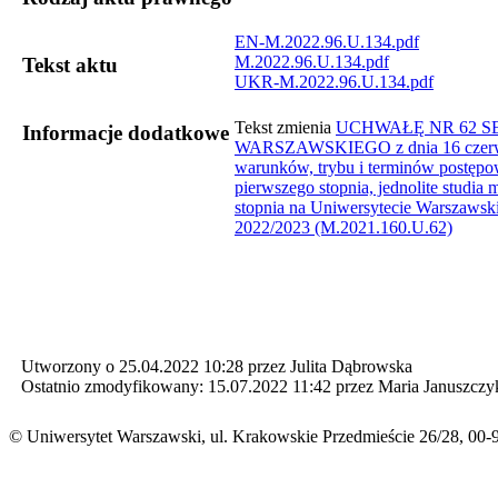
EN-M.2022.96.U.134.pdf
M.2022.96.U.134.pdf
Tekst aktu
UKR-M.2022.96.U.134.pdf
​Tekst zmienia
UCHWAŁĘ NR 62 
Informacje dodatkowe
WARSZAWSKIEGO z dnia 16 czerwc
warunków, trybu i terminów postępow
pierwszego stopnia, jednolite studia m
stopnia na Uniwersytecie Warszaws
2022/2023 (M.2021.160.U.62)​
Utworzony o 25.04.2022 10:28 przez Julita Dąbrowska
Ostatnio zmodyfikowany: 15.07.2022 11:42 przez Maria Januszczy
© Uniwersytet Warszawski, ul. Krakowskie Przedmieście 26/28, 00