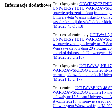
​Tekst łączy się z
OBWIESZCZENIE
Informacje dodatkowe
UNIWERSYTETU WARSZAWSKIEGO z
sprawie ogłoszenia tekstu jednoliteg
Uniwersytetu Warszawskiego z dnia 2
zasad rekrutacji do szkół doktorski
(M.2023.43.Obw.8)
Tekst został zmieniony
UCHWAŁĄ N
UNIWERSYTETU WARSZAWSKIEGO z
w sprawie zmiany uchwały nr 17 Sen
Warszawskiego z dnia 20 stycznia 202
do szkół doktorskich Uniwersytetu 
(M.2023.28.U.218)
Tekst łączy się z
UCHWAŁĄ NR 17
WARSZAWSKIEGO z dnia 20 stycznia
rekrutacji do szkół doktorskich Uni
(M.2021.​13.U.17)
Tekst zmienia
UCHWAŁĘ NR 48 
WARSZAWSKIEGO z dnia 21 kwietni
uchwały nr 17 Senatu Uniwersytetu 
stycznia 2021 r. w sprawie zasad rekr
Uniwersytetu Warszawskiego (M.202