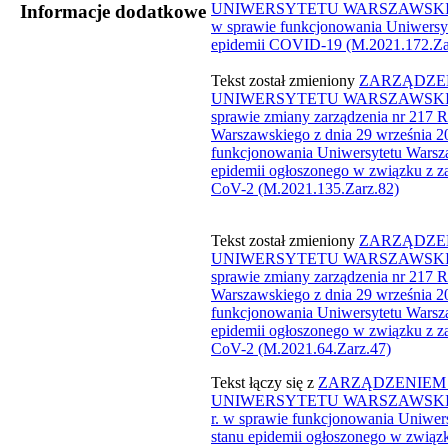
UNIWERSYTETU WARSZAWSKIEGO z
Informacje dodatkowe
w sprawie funkcjonowania Uniwersy
epidemii COVID-19 (M.2021.172.Zar
Tekst został zmieniony
ZARZĄDZEN
UNIWERSYTETU WARSZAWSKIEGO 
sprawie zmiany zarządzenia nr 217 R
Warszawskiego z dnia 29 września 20
funkcjonowania Uniwersytetu Warsza
epidemii ogłoszonego w związku z 
CoV-2​ (M.2021.135.Zarz.82)​
Tekst został zmieniony
​ZARZĄDZE
UNIWERSYTETU WARSZAWSKIEGO 
sprawie zmiany zarządzenia nr 217 R
Warszawskiego z dnia 29 września 20
funkcjonowania Uniwersytetu Warsza
epidemii ogłoszonego w związku z 
CoV-2 (M.2021.64.Zarz.47)​
Tekst łączy się z
ZARZĄDZENIEM 
UNIWERSYTETU WARSZAWSKIEGO 
r. w sprawie funkcjonowania Uniwer
stanu epidemii ogłoszonego w związ