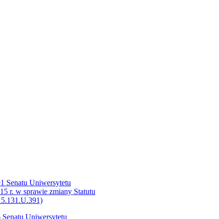
91 Senatu Uniwersytetu
5 r. w sprawie zmiany Statutu
15.131.U.391)
 Senatu Uniwersytetu