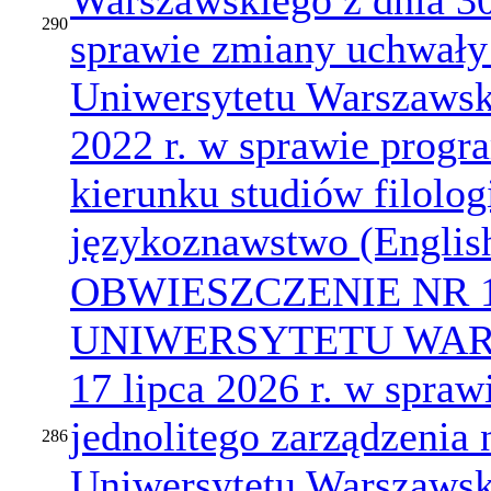
Warszawskiego z dnia 30
290
sprawie zmiany uchwały
Uniwersytetu Warszawski
2022 r. w sprawie prog
kierunku studiów filolog
językoznawstwo (English
OBWIESZCZENIE NR 
UNIWERSYTETU WARS
17 lipca 2026 r. w spraw
jednolitego zarządzenia 
286
Uniwersytetu Warszawski