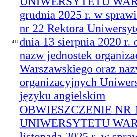
UNIWERSYTETU WARS
grudnia 2025 r. w spraw
nr 22 Rektora Uniwersy
dnia 13 sierpnia 2020 r.
411
nazw jednostek organiza
Warszawskiego oraz naz
organizacyjnych Uniwer
języku angielskim
OBWIESZCZENIE NR 
UNIWERSYTETU WARS
listopada 2025 r. w spr